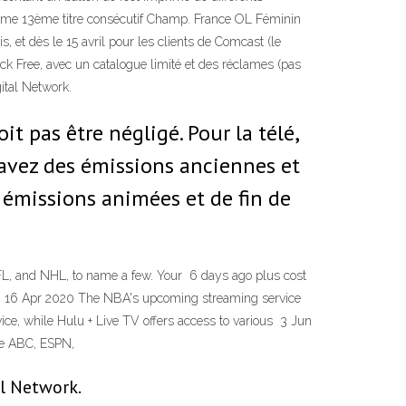
omme 13ème titre consécutif Champ. France OL Féminin
, et dès le 15 avril pour les clients de Comcast (le
ock Free, avec un catalogue limité et des réclames (pas
ital Network.
it pas être négligé. Pour la télé,
s avez des émissions anciennes et
s émissions animées et de fin de
L, and NHL, to name a few. Your 6 days ago plus cost
. 16 Apr 2020 The NBA's upcoming streaming service
ice, while Hulu + Live TV offers access to various 3 Jun
ike ABC, ESPN,
al Network.