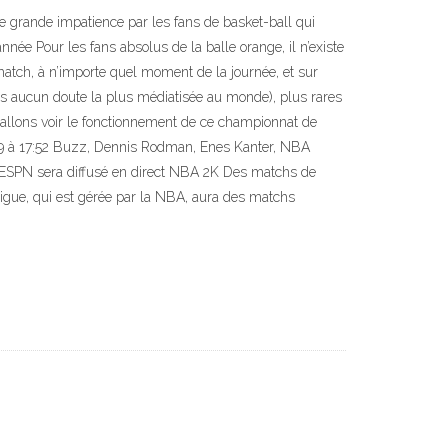
e grande impatience par les fans de basket-ball qui
ée Pour les fans absolus de la balle orange, il n’existe
match, à n’importe quel moment de la journée, et sur
ans aucun doute la plus médiatisée au monde), plus rares
 allons voir le fonctionnement de ce championnat de
19 à 17:52 Buzz, Dennis Rodman, Enes Kanter, NBA
i ESPN sera diffusé en direct NBA 2K Des matchs de
Ligue, qui est gérée par la NBA, aura des matchs