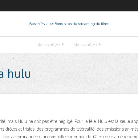
Best VPN 2021
Bons sites de streaming de films
Mazzola67108
Mazzola67108
a hulu
rité, mais Hulu ne doit pas être négligé. Pour la télé, Hulu est la seule a
s drôles et tristes, des programmes de téléréalité, des émissions animée
lisée accompagnée d'une vignette cartonnée de 17 cm de diamètre représ