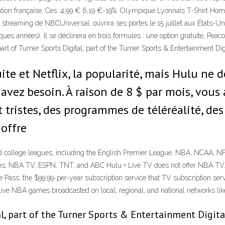
cation française. Ces. 4,99 € 6,19 €-19%. Olympique Lyonnais T-Shirt H
 streaming de NBCUniversal, ouvrira ses portes le 15 juillet aux États-Unis
es années). Il se déclinera en trois formules : une option gratuite, Peac
rt of Turner Sports Digital, part of the Turner Sports & Entertainment Dig
te et Netflix, la popularité, mais Hulu ne do
 avez besoin. À raison de 8 $ par mois, vou
t tristes, des programmes de téléréalité, de
 offre
 college leagues, including the English Premier League, NBA, NCAA, NF
es; NBA TV, ESPN, TNT, and ABC Hulu + Live TV does not offer NBA TV
 Pass, the $99.99-per-year subscription service that TV subscription serv
live NBA games broadcasted on local, regional, and national networks l
l, part of the Turner Sports & Entertainment Digit