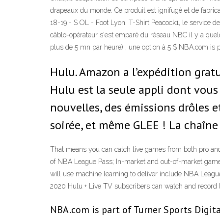
drapeaux du monde. Ce produit est ignifugé et de fabri
18-19 - S OL - Foot Lyon. T-Shirt Peacock1, le service de
câblo-opérateur s'est emparé du réseau NBC il y a quelqu
plus de 5 mn par heure) ; une option à 5 $ NBA.com is pa
Hulu. Amazon a l’expédition gratui
Hulu est la seule appli dont vous
nouvelles, des émissions drôles e
soirée, et même GLEE ! La chaîne
That means you can catch live games from both pro and
of NBA League Pass; In-market and out-of-market gam
will use machine learning to deliver include NBA League
2020 Hulu + Live TV subscribers can watch and record 
NBA.com is part of Turner Sports Digita