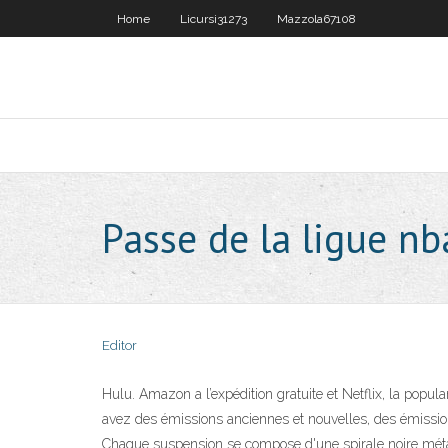
Home
Licursi31273
Mazzola67108
Passe de la ligue nb
Editor
Hulu. Amazon a l’expédition gratuite et Netflix, la popula
avez des émissions anciennes et nouvelles, des émission
Chaque suspension se compose d'une spirale noire méta