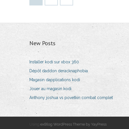
New Posts
Installer kodi sur xbox 360
Dépôt daddon deracknaphobia
Magasin dapplications kodi
Jouer au magasin kodi
Anthony joshua vs povetkin combat complet
Using
exBlog WordPress Theme by YayPress