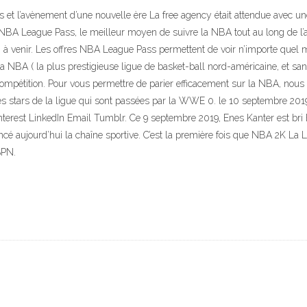
et l’avènement d’une nouvelle ère La free agency était attendue avec un
NBA League Pass, le meilleur moyen de suivre la NBA tout au long de l’ann
n à venir. Les offres NBA League Pass permettent de voir n’importe quel 
la NBA ( la plus prestigieuse ligue de basket-ball nord-américaine, et s
ompétition. Pour vous permettre de parier efficacement sur la NBA, nous
s stars de la ligue qui sont passées par la WWE 0. le 10 septembre 20
nterest LinkedIn Email Tumblr. Ce 9 septembre 2019, Enes Kanter est br
é aujourd’hui la chaîne sportive. C’est la première fois que NBA 2K La 
SPN.