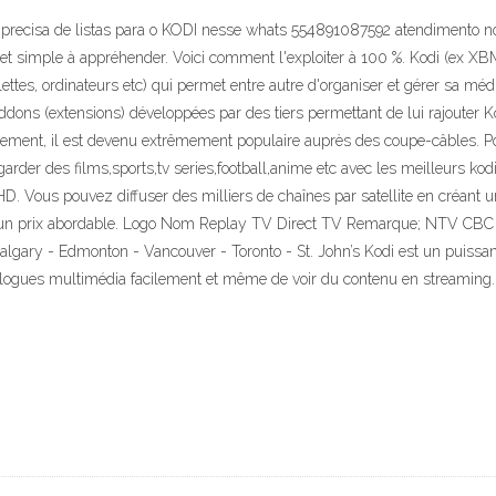
em precisa de listas para o KODI nesse whats 554891087592 atendimento not
et simple à appréhender. Voici comment l'exploiter à 100 %. Kodi (ex XBM
ttes, ordinateurs etc) qui permet entre autre d'organiser et gérer sa médi
ddons (extensions) développées par des tiers permettant de lui rajouter K
nement, il est devenu extrêmement populaire auprès des coupe-câbles. Po
rder des films,sports,tv series,football,anime etc avec les meilleurs ko
HD. Vous pouvez diffuser des milliers de chaînes par satellite en créant u
 à un prix abordable. Logo Nom Replay TV Direct TV Remarque; NTV CBC O
Calgary - Edmonton - Vancouver - Toronto - St. John’s Kodi est un puiss
talogues multimédia facilement et même de voir du contenu en streaming.