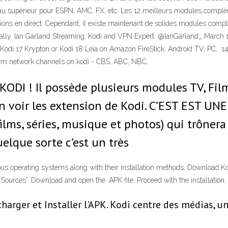
 supérieur pour ESPN, AMC, FX, etc. Les 12 meilleurs modules complémen
ions en direct. Cependant, il existe maintenant de solides modules complé
ally. Ian Garland Streaming, Kodi and VPN Expert. @IanGarland_ March 1
i 17 Krypton or Kodi 18 Leia on Amazon FireStick, Android TV, PC, 14 J
eam network channels on kodi - CBS, ABC, NBC,
 ! Il possède plusieurs modules TV, Films
 voir les extension de Kodi. C’EST EST UN
lms, séries, musique et photos) qui trônera
uelque sorte c’est un très
us operating systems along with their installation methods. Download Kodi
Sources”. Download and open the .APK file. Proceed with the installatio
harger et Installer l'APK. Kodi centre des médias, u