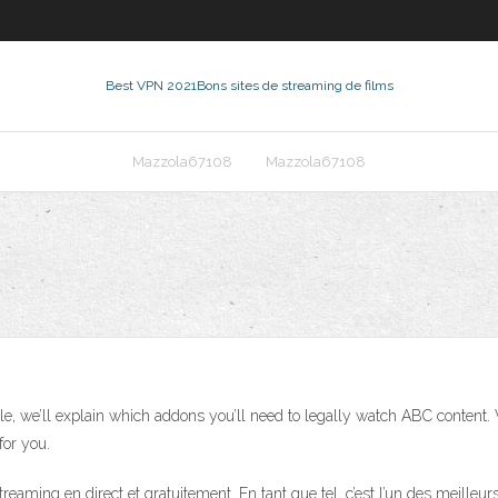
Best VPN 2021
Bons sites de streaming de films
Mazzola67108
Mazzola67108
le, we’ll explain which addons you’ll need to legally watch ABC content. W
for you.
aming en direct et gratuitement. En tant que tel, c’est l’un des meilleurs