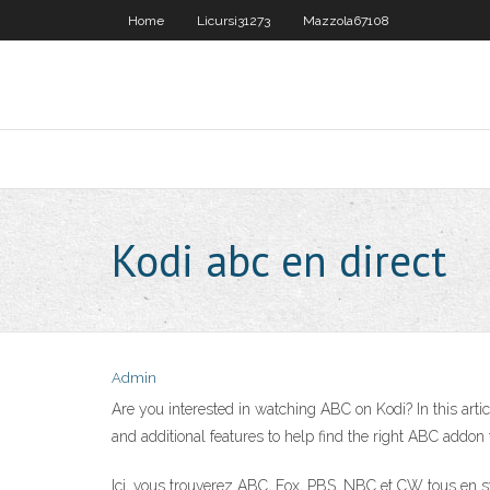
Home
Licursi31273
Mazzola67108
Kodi abc en direct
Admin
Are you interested in watching ABC on Kodi? In this artic
and additional features to help find the right ABC addon 
Ici, vous trouverez ABC, Fox, PBS, NBC et CW tous en stre