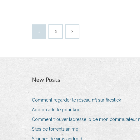
1
2
New Posts
Comment regarder le réseau nfl sur firestick
Add on adulte pour kodi
Comment trouver ladresse ip de mon commutateur 
Sites de torrents anime
Scanner de virus android