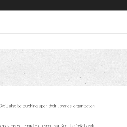
e’ll also be touching upon their libraries, organization,
 moyens de regarder du sport sur Kodi. Le forfait gratuit